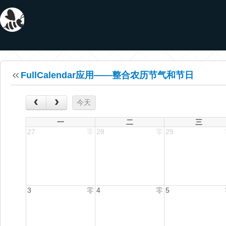
FullCalendar应用——整合农历节气和节日
‹
›
今天
一
二
三
27
零
28
零
29
3
零
4
零
5