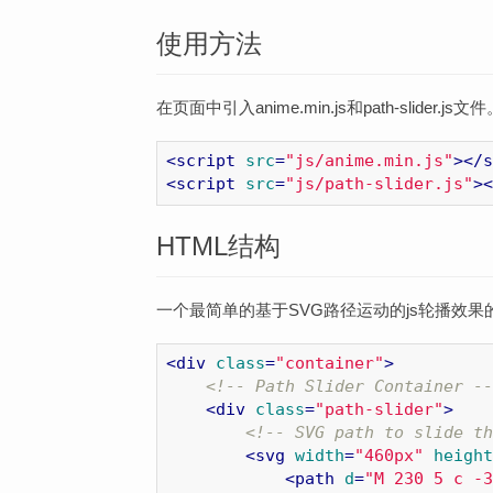
使用方法
在页面中引入anime.min.js和path-slider.js文
<
script
src
=
"js/anime.min.js"
>
</
s
<
script
src
=
"js/path-slider.js"
>
<
HTML结构
一个最简单的基于SVG路径运动的js轮播效果
<
div
class
=
"container"
>
<!-- Path Slider Container --
<
div
class
=
"path-slider"
>
<!-- SVG path to slide th
<
svg
width
=
"460px"
height
<
path
d
=
"M 230 5 c -3