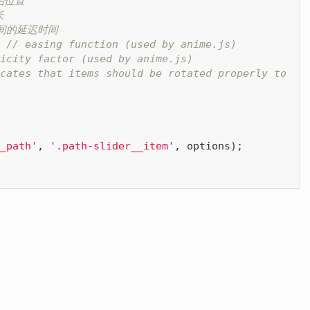
始位置
长
之间的延迟时间
 
// easing function (used by anime.js)
icity factor (used by anime.js)
cates that items should be rotated properly to 
_path'
, 
'.path-slider__item'
, options);
