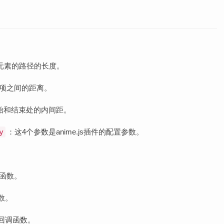
 开始定位元素的路径的长度。
与相邻项之间的距离。
径的开始和结束处的内间距。
y
：这4个参数是anime.js插件的配置参数。
。
调函数。
函数。
后的回调函数。