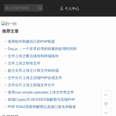
个人中心
推荐文章
使用组件构建自己的PHP框架
Day.js ：一个非常好用的轻量的处理时间和
日期库
文件上传之断点续传和跨端续传
文件上传之秒传文件
超大文件上传之计算文件MD5值
文件分片上传之后端PHP合成文件
文件分片上传之前端文件分片
使用vue-simple-uploader上传文件和文件
夹
前端CryptoJS AES/DES加解密与后端PHP
AES/DES加解密
PHP RSA2加密和解密以及接口签名和验签