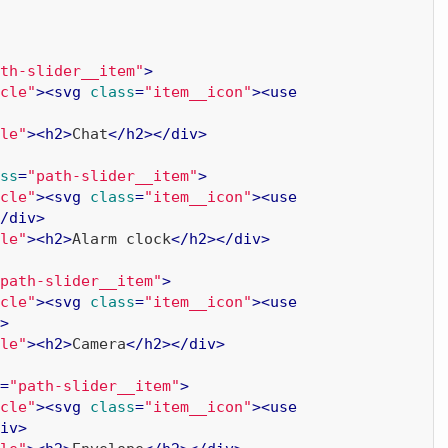
th-slider__item"
>
cle"
>
<
svg
class
=
"item__icon"
>
<
use
le"
>
<
h2
>
Chat
</
h2
>
</
div
>
ss
=
"path-slider__item"
>
cle"
>
<
svg
class
=
"item__icon"
>
<
use
/
div
>
le"
>
<
h2
>
Alarm clock
</
h2
>
</
div
>
path-slider__item"
>
cle"
>
<
svg
class
=
"item__icon"
>
<
use
>
le"
>
<
h2
>
Camera
</
h2
>
</
div
>
=
"path-slider__item"
>
cle"
>
<
svg
class
=
"item__icon"
>
<
use
iv
>