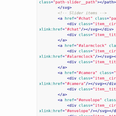
class
=
"path-slider__path"
>
</
path
>
</
svg
>
<!-- Slider items -->
<
a
href
=
"#chat"
class
=
"pa
<
div
class
=
"item__cir
xlink:href
=
"#chat"
/>
</
svg
>
</
div
>
<
div
class
=
"item__tit
</
a
>
<
a
href
=
"#alarmclock"
cla
<
div
class
=
"item__cir
xlink:href
=
"#alarmclock"
/>
</
svg
>
<
<
div
class
=
"item__tit
</
a
>
<
a
href
=
"#camera"
class
=
"
<
div
class
=
"item__cir
xlink:href
=
"#camera"
/>
</
svg
>
</
div
<
div
class
=
"item__tit
</
a
>
<
a
href
=
"#envelope"
class
<
div
class
=
"item__cir
xlink:href
=
"#envelope"
/>
</
svg
>
</
d