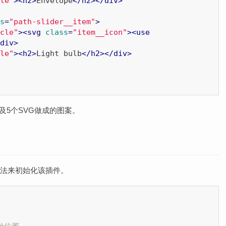
le"
>
<
h2
>
Envelope
</
h2
>
</
div
>
s
=
"path-slider__item"
>
cle"
>
<
svg
class
=
"item__icon"
>
<
use
div
>
le"
>
<
h2
>
Light bulb
</
h2
>
</
div
>
以及5个SVG做成的图案。
方法来初始化该插件。