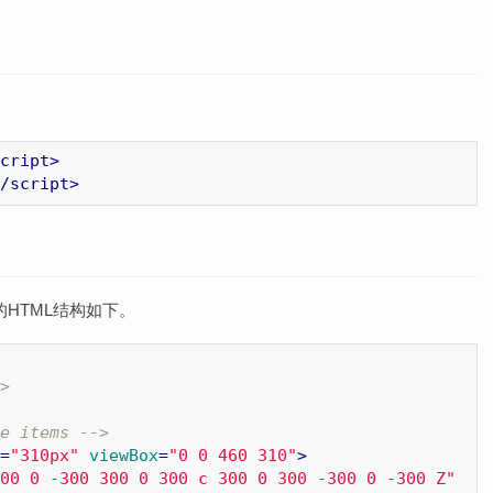
件。
cript
>
/
script
>
的HTML结构如下。
>
e items -->
=
"310px"
viewBox
=
"0 0 460 310"
>
00 0 -300 300 0 300 c 300 0 300 -300 0 -300 Z"