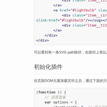
<
div
class
=
"item__tit
</
a
>
<
a
href
=
"#lightbulb"
clas
<
div
class
=
"item__cir
xlink:href
=
"#lightbulb"
/>
</
svg
>
</
<
div
class
=
"item__tit
</
a
>
</
div
>
</
div
>
可以看到有一条SVG path路径，在路径上有
初始化插件
在页面DOM元素加载完毕之后，通过下面的
(
function
 (
) 
{

// 设置选项
var
 options = {
