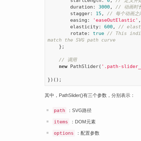
startLength
: 
0
, 
// 定义开
        duration: 
3000
, 
// 动画时
        stagger: 
15
, 
// 每个动画
        easing: 
'easeOutElastic'
,
        elasticity: 
600
, 
// elast
        rotate: 
true
// This indi
match the SVG path curve
    };

// 调用
new
 PathSlider(
'.path-slider_
其中，PathSlider()有三个参数，分别表示：
path
：SVG路径
items
：DOM元素
options
：配置参数