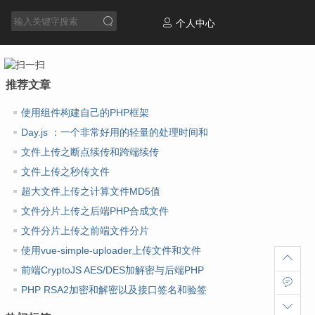
个人中心
推荐文章
使用组件构建自己的PHP框架
Day.js ：一个非常好用的轻量的处理时间和
日期库
文件上传之断点续传和跨端续传
文件上传之秒传文件
超大文件上传之计算文件MD5值
文件分片上传之后端PHP合成文件
文件分片上传之前端文件分片
使用vue-simple-uploader上传文件和文件
夹
前端CryptoJS AES/DES加解密与后端PHP
AES/DES加解密
PHP RSA2加密和解密以及接口签名和验签