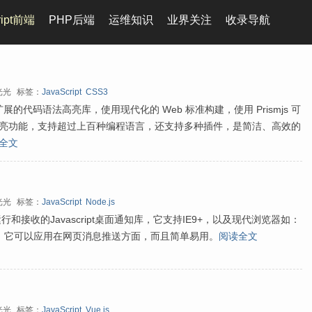
ript前端
PHP后端
运维知识
业界关注
收录导航
光光
标签：
JavaScript
CSS3
可扩展的代码语法高亮库，使用现代化的 Web 标准构建，使用 Prismjs 可
亮功能，支持超过上百种编程语言，还支持多种插件，是简洁、高效的
全文
光光
标签：
JavaScript
Node.js
运行和接收的Javascript桌面通知库，它支持IE9+，以及现代浏览器如：
 Firefox。它可以应用在网页消息推送方面，而且简单易用。
阅读全文
光光
标签：
JavaScript
Vue.js