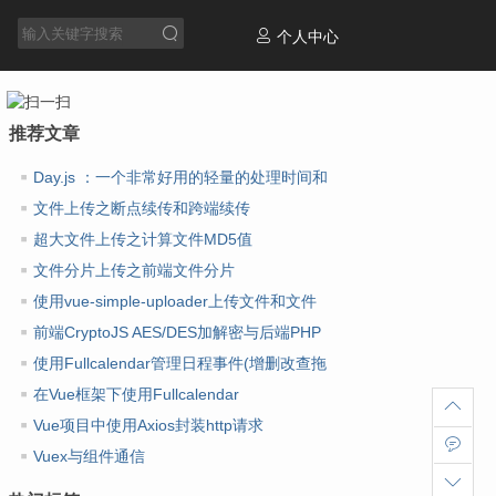
个人中心
推荐文章
Day.js ：一个非常好用的轻量的处理时间和
日期库
文件上传之断点续传和跨端续传
超大文件上传之计算文件MD5值
文件分片上传之前端文件分片
使用vue-simple-uploader上传文件和文件
夹
前端CryptoJS AES/DES加解密与后端PHP
AES/DES加解密
使用Fullcalendar管理日程事件(增删改查拖
放)
在Vue框架下使用Fullcalendar
Vue项目中使用Axios封装http请求
Vuex与组件通信