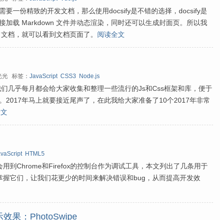
一份精致的开发文档，那么使用docsify是不错的选择，docsify是
加载 Markdown 文件并动态渲染，同时还可以生成封面页。所以我
wn 文档，就可以看到文档页面了。
阅读全文
光光
标签：
JavaScript
CSS3
Node.js
我们几乎每月都会给大家收集和整理一些流行的Js和Css框架和库，便于
2017年马上就要接近尾声了，在此我给大家准备了10个2017年非常
全文
vaScript
HTML5
一般会用到Chrome和Firefox的控制台作为调试工具，本文列出了几条用于
技巧，掌握它们，让我们花更少的时间来解决错误和bug，从而提高开发效
：PhotoSwipe