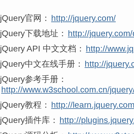
jQuery官网：
http://jquery.com/
jQuery下载地址：
http://jquery.com
jQuery API 中文文档：
http://www.j
jQuery中文在线手册：
http://jquery.
jQuery参考手册：
http://www.w3school.com.cn/jquery
jQuery教程：
http://learn.jquery.co
jQuery插件库：
http://plugins.jquer