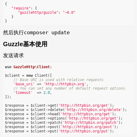
{

"require"
: {

"guzzlehttp/guzzle"
: 
"~6.0"
   }

composer update
然后执行
Guzzle基本使用
发送请求
use
GuzzleHttp
\
Client
;

$client = 
new
 Client([

// Base URI is used with relative requests
'base_uri'
 => 
'http://httpbin.org'
,

// You can set any number of default request options.
'timeout'
  => 
2.0
,

]);

$response = $client->get(
'http://httpbin.org/get'
);

$response = $client->delete(
'http://httpbin.org/delete'
);

$response = $client->head(
'http://httpbin.org/get'
);

$response = $client->options(
'http://httpbin.org/get'
);

$response = $client->patch(
'http://httpbin.org/patch'
);

$response = $client->post(
'http://httpbin.org/post'
);

$response = $client->put(
'http://httpbin.org/put'