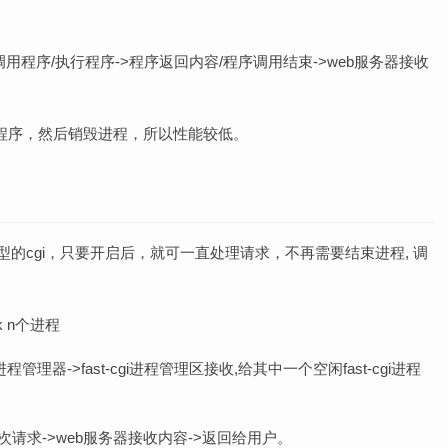
程 调用程序/执行程序->程序返回内容/程序调用结束->web服务器接收
次程序，然后销毁进程，所以性能较低。
常驻型的cgi，只要开启后，就可一直处理请求，不再需要结束进程, 调
k n个进程
进程管理器->fast-cgi进程管理区接收,给其中一个空闲fast-cgi进程
下次请求->web服务器接收内容->返回给用户。