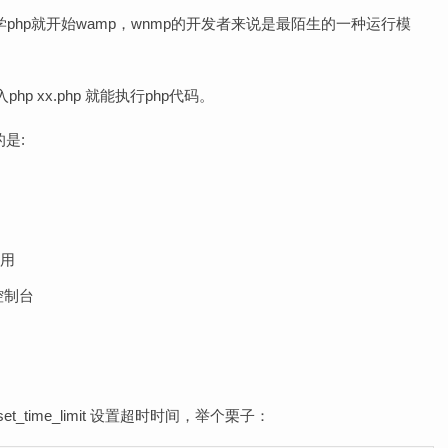
始学php就开始wamp，wnmp的开发者来说是最陌生的一种运行模
 xx.php 就能执行php代码。
是:
使用
到控制台
t_time_limit 设置超时时间，举个栗子：