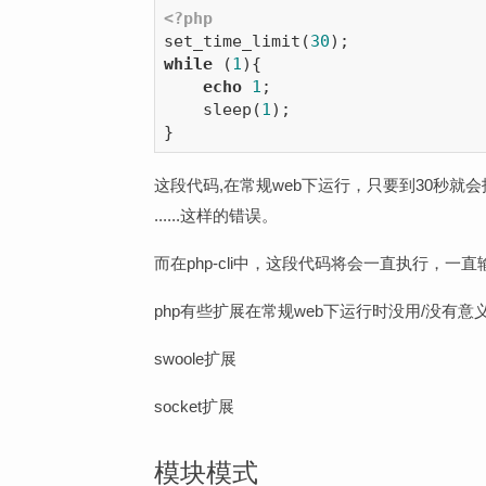
<?php
set_time_limit(
30
while
 (
1
){

echo
1
;

    sleep(
1
);

这段代码,在常规web下运行，只要到30秒就会报Fatal error
......这样的错误。
而在php-cli中，这段代码将会一直执行，一
php有些扩展在常规web下运行时没用/没有意
swoole扩展
socket扩展
模块模式