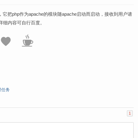
，它把php作为apache的模块随apache启动而启动，接收到用户请
，详细内容可自行百度。
时任务
1