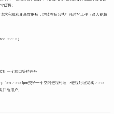
常缓慢;
- 特殊功能：用于在请求完成和刷新数据后，继续在后台执行耗时的工作（录入视频
_status）;
进程->监听一个端口等待任务
fpm->php-fpm交给一个空闲进程处理 ->进程处理完成->php-
->返回给用户。