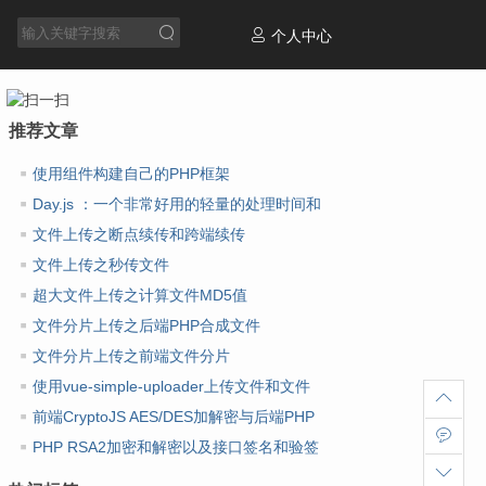
个人中心
推荐文章
使用组件构建自己的PHP框架
Day.js ：一个非常好用的轻量的处理时间和
日期库
文件上传之断点续传和跨端续传
文件上传之秒传文件
超大文件上传之计算文件MD5值
文件分片上传之后端PHP合成文件
文件分片上传之前端文件分片
使用vue-simple-uploader上传文件和文件
夹
前端CryptoJS AES/DES加解密与后端PHP
AES/DES加解密
PHP RSA2加密和解密以及接口签名和验签