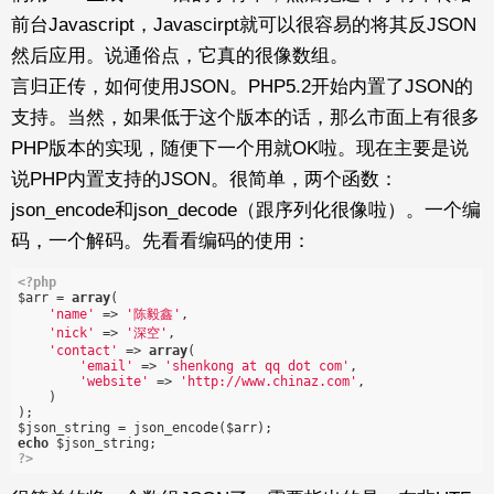
前台Javascript，Javascirpt就可以很容易的将其反JSON
然后应用。说通俗点，它真的很像数组。
言归正传，如何使用JSON。PHP5.2开始内置了JSON的
支持。当然，如果低于这个版本的话，那么市面上有很多
PHP版本的实现，随便下一个用就OK啦。现在主要是说
说PHP内置支持的JSON。很简单，两个函数：
json_encode和json_decode（跟序列化很像啦）。一个编
码，一个解码。先看看编码的使用：
<?php
$arr = 
array
(   

'name'
 => 
'陈毅鑫'
,   

'nick'
 => 
'深空'
,   

'contact'
 => 
array
(   

'email'
 => 
'shenkong at qq dot com'
,   

'website'
 => 
'http://www.chinaz.com'
,   

    )   

);   

echo
?>