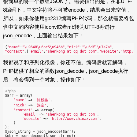
很简单的将一个数组JSON了。需要指出的是，在非UTF-
8编码下，中文字符将不可被encode，结果会出来空值，
所以，如果你使用gb2312编写PHP代码，那么就需要将包
含中文的内容使用iconv或者mb转为UTF-8再进行
json_encode，上面输出结果如下：
{
"name"
:
"\u9648\u6bc5\u946b"
,
"nick"
:
"\u6df1\u7a7a"
"contact"
:{
"email"
:
"shenkong at qq dot com"
,
"website"
:
"http:\
我都说了和序列化很像，你还不信。编码后就要解码，
PHP提供了相应的函数json_decode，json_decode执行
后，将会得到一个对象，操作如下：
<?php
$arr = 
array
(   

'name'
 => 
'陈毅鑫'
,   

'nick'
 => 
'深空'
,   

'contact'
 => 
array
(   

'email'
 => 
'shenkong at qq dot com'
,   

'website'
 => 
'http://www.chinaz.com'
,   

    )   

);   

$json_string = json_encode($arr);   

$obj = json_decode($json_string);   
