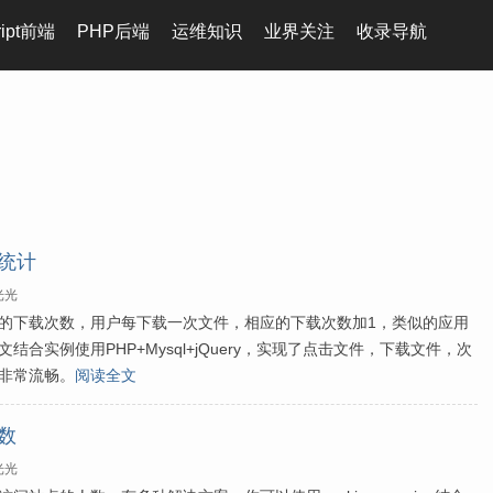
ript前端
PHP后端
运维知识
业界关注
收录导航
数统计
光光
的下载次数，用户每下载一次文件，相应的下载次数加1，类似的应用
合实例使用PHP+Mysql+jQuery，实现了点击文件，下载文件，次
非常流畅。
阅读全文
户数
光光