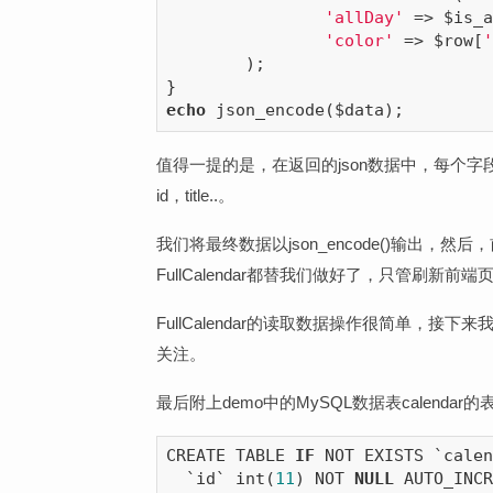
'allDay'
 => $is_a
'color'
 => $row[
'
	);

echo
值得一提的是，在返回的json数据中，每个字段如id，ti
id，title..。
我们将最终数据以json_encode()输出，然后，
FullCalendar都替我们做好了，只管刷新前
FullCalendar的读取数据操作很简单，接下
关注。
最后附上demo中的MySQL数据表calendar
CREATE TABLE 
IF
 NOT EXISTS `calen
  `id` int(
11
) NOT 
NULL
 AUTO_INCR