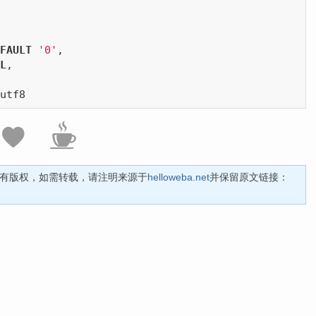
FAULT
'0'
,

L
,

作者拥有版权，如需转载，请注明来源于
helloweba.net
并保留原文链接：