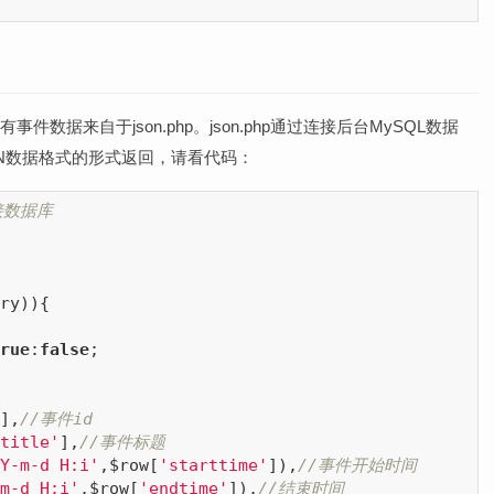
r所有事件数据来自于json.php。json.php通过连接后台MySQL数据
N数据格式的形式返回，请看代码：
接数据库
ry)){

rue
:
false
;

],
//事件id
title'
],
//事件标题
Y-m-d H:i'
,$row[
'starttime'
]),
//事件开始时间
m-d H:i'
,$row[
'endtime'
]),
//结束时间