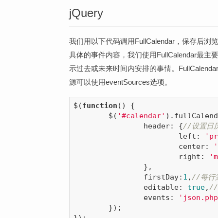
jQuery
我们用以下代码调用FullCalendar，保
具体的事件内容，我们使用FullCalendar最
示过去或未来时间内安排的事情。FullCalen
源可以使用eventSources选项。
$(
function
(
) 
{

	$(
'#calendar'
).fullCalend
header
: {
//设置日
			left: 
'pr
center
: 
'
right
: 
'm
		},

firstDay
:
1
,
//每
		editable: 
true
,
/
		events: 
'json.php
	});
