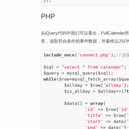
PHP
从jQuery代码中我们可以看出，FullCalenda
库，读取符合条件的事件数据，并最终以JSO
include_once
(
'connect.php'
);
//连
$sql = 
"select * from calendar"
;

while
($row=mysql_fetch_array($que
	$allday = $row[
'allday'
];

	$is_allday = $allday==
1
?
t
	$data[] = 
array
(

'id'
 => $row[
'id'
'title'
 => $row[
'
'start'
 => date(
'
'end'
 => date(
'Y-