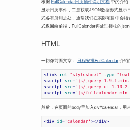
根据
FullCalendar日历插件说明文档
中的介绍，
显示日历事件，二是获取JSON数据形式显
式各有所用之处，通常我们在实际项目中会结合
式返回给前端，FullCalendar再处理接收的j
HTML
一切像前面文章：
日程安排FullCalendar
介绍的
<
link
rel
=
"stylesheet"
type
=
"text
<
script
src
=
"js/jquery-1.9.1.min.
<
script
src
=
"js/jquery-ui-1.10.2.
<
script
src
=
"js/fullcalendar.min.
然后，在页面的body里加入div#calendar
<
div
id
=
'calendar'
>
</
div
>