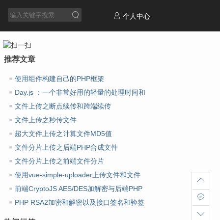
个人中心
推荐文章
使用组件构建自己的PHP框架
Day.js ：一个非常好用的轻量的处理时间和
日期库
文件上传之断点续传和跨端续传
文件上传之秒传文件
超大文件上传之计算文件MD5值
文件分片上传之后端PHP合成文件
文件分片上传之前端文件分片
使用vue-simple-uploader上传文件和文件
夹
前端CryptoJS AES/DES加解密与后端PHP
AES/DES加解密
PHP RSA2加密和解密以及接口签名和验签