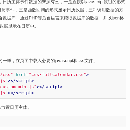
日历主体事件数据的来源有三，一是直接以javascript数组的形式
示日历事件，三是函数回调的形式显示日历数据，三种调用数据的方
数据库，通过PHP等后台语言来读取数据库的数据，并以json格
son数据显示在日历中。
一样，在页面中载入必要的javascript和css文件。
/css"
href
=
"css/fullcalendar.css"
>
js"
>
</
script
>
custom.min.js"
>
</
script
>
js"
>
</
script
>
，用来放置日历主体。