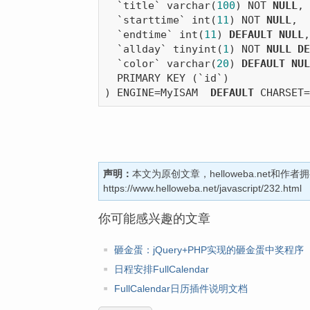
  `title` varchar(
100
) NOT 
NULL
,

  `starttime` int(
11
) NOT 
NULL
,

  `endtime` int(
11
) 
DEFAULT
NULL
,

  `allday` tinyint(
1
) NOT 
NULL
DE
  `color` varchar(
20
) 
DEFAULT
NUL
  PRIMARY KEY (`id`)

) ENGINE=MyISAM  
DEFAULT
声明：
本文为原创文章，helloweba.net和
https://www.helloweba.net/javascript/232.html
你可能感兴趣的文章
砸金蛋：jQuery+PHP实现的砸金蛋中奖程序
日程安排FullCalendar
FullCalendar日历插件说明文档