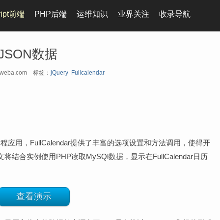
ript前端
PHP后端
运维知识
业界关注
收录导航
取JSON数据
oweba.com
标签：
jQuery
Fullcalendar
历日程应用，FullCalendar提供了丰富的选项设置和方法调用，使得开
实例使用PHP读取MySQl数据，显示在FullCalendar日历
查看演示