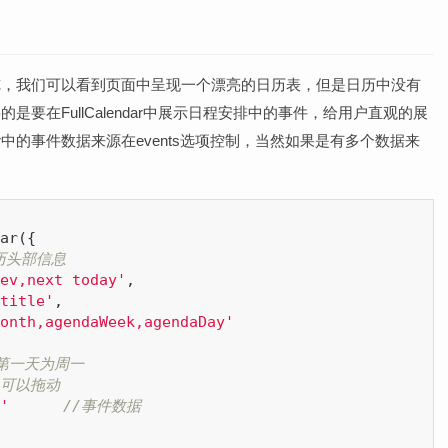
存后浏览，我们可以看到页面中呈现一个漂亮的日历表，但是日历中没有
主要的是要在FullCalendar中展示日程安排中的事件，给用户直观的展
dar中的事件数据来源在events选项控制，当然如果是有多个数据来
ar({

历头部信息
ev,next today'
,

title'
,

onth,agendaWeek,agendaDay'
行第一天为周一
/可以拖动
'
//事件数据